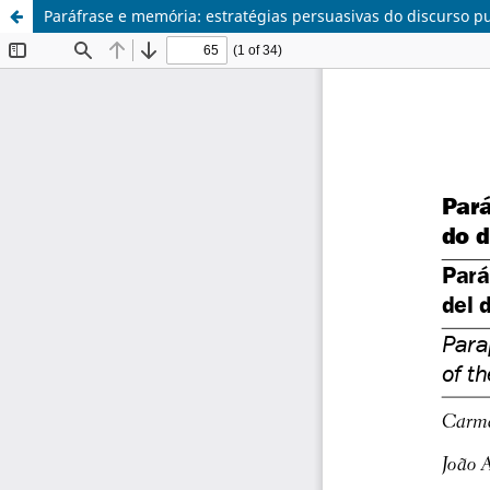
Paráfrase e memória: estratégias persuasivas do discurso p