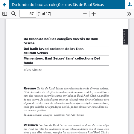
Do fundo do baú: as coleções dos fãs de Raul Seixas