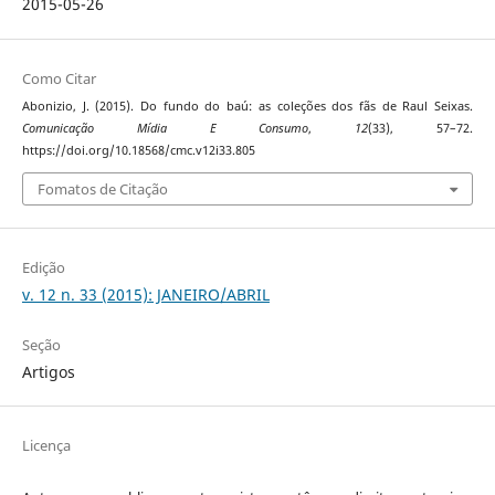
2015-05-26
Como Citar
Abonizio, J. (2015). Do fundo do baú: as coleções dos fãs de Raul Seixas.
Comunicação Mídia E Consumo
,
12
(33), 57–72.
https://doi.org/10.18568/cmc.v12i33.805
Fomatos de Citação
Edição
v. 12 n. 33 (2015): JANEIRO/ABRIL
Seção
Artigos
Licença