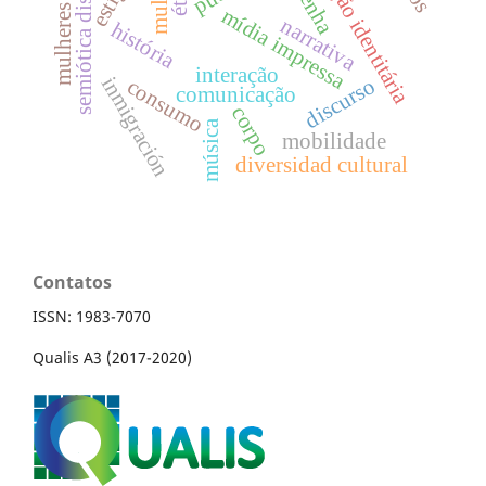
construção identitária
semiótica discursiva
mulheres negras
resenha
mulher
mídia impressa
narrativa
história
interação
inmigración
discurso
consumo
comunicação
corpo
música
mobilidade
diversidad cultural
Contatos
ISSN: 1983-7070
Qualis A3 (2017-2020)