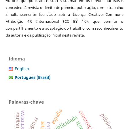
Autores que publicam nesta revista mantêm os direitos autorais e
concedem à revista o direito de primeira publicação, com o trabalho
simultaneamente licenciado sob a Licença Creative Commons
Atribuição 4.0 Internacional (CC BY 4.0), que permite o
compartilhamento e a adaptação do trabalho, com reconhecimento
da autoria e da publicação inicial nesta revista.
Idioma
English
Português (Brasil)
Palavras-chave
españa
públicos
publicidade
estigmas
ética