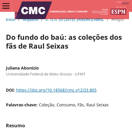
Início
/
Arquivos
/
v. 12 n. 33 (2015): JANEIRO/ABRIL
/
Artigos
Do fundo do baú: as coleções dos
fãs de Raul Seixas
Juliana Abonizio
Universidade Federal de Mato Grosso - UFMT
DOI:
https://doi.org/10.18568/cmc.v12i33.805
Palavras-chave:
Coleção, Consumo, Fãs, Raul Seixas
Resumo