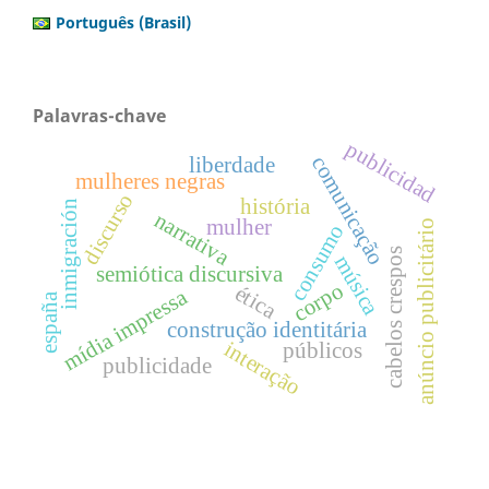
Português (Brasil)
Palavras-chave
publicidad
comunicação
liberdade
mulheres negras
discurso
história
inmigración
narrativa
mulher
anúncio publicitário
consumo
cabelos crespos
música
semiótica discursiva
corpo
ética
mídia impressa
españa
construção identitária
interação
públicos
publicidade