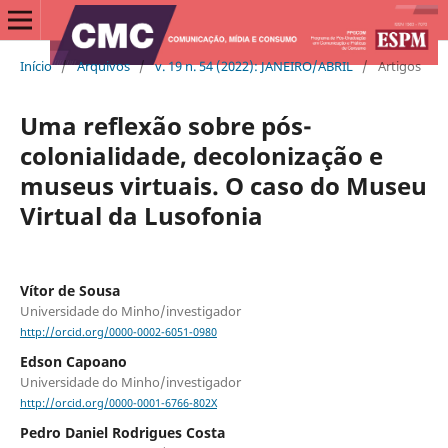
Início
/
Arquivos
/
v. 19 n. 54 (2022): JANEIRO/ABRIL
/
Artigos
Uma reflexão sobre pós-
colonialidade, decolonização e
museus virtuais. O caso do Museu
Virtual da Lusofonia
Vítor de Sousa
Universidade do Minho/investigador
http://orcid.org/0000-0002-6051-0980
Edson Capoano
Universidade do Minho/investigador
http://orcid.org/0000-0001-6766-802X
Pedro Daniel Rodrigues Costa