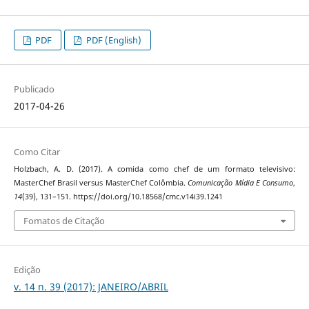
PDF
PDF (English)
Publicado
2017-04-26
Como Citar
Holzbach, A. D. (2017). A comida como chef de um formato televisivo:
MasterChef Brasil versus MasterChef Colômbia.
Comunicação Mídia E Consumo
,
14
(39), 131–151. https://doi.org/10.18568/cmc.v14i39.1241
Fomatos de Citação
Edição
v. 14 n. 39 (2017): JANEIRO/ABRIL