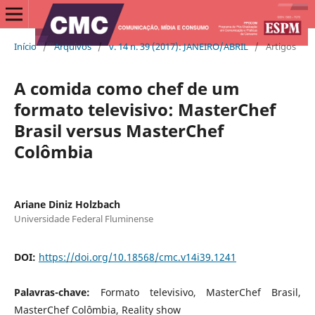
Início
/
Arquivos
/
v. 14 n. 39 (2017): JANEIRO/ABRIL
/
Artigos
A comida como chef de um
formato televisivo: MasterChef
Brasil versus MasterChef
Colômbia
Ariane Diniz Holzbach
Universidade Federal Fluminense
DOI:
https://doi.org/10.18568/cmc.v14i39.1241
Palavras-chave:
Formato televisivo, MasterChef Brasil,
MasterChef Colômbia, Reality show