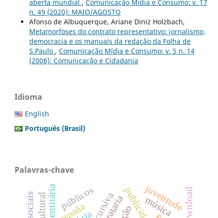
aberta mundial
,
Comunicação Mídia e Consumo: v. 17
n. 49 (2020): MAIO/AGOSTO
Afonso de Albuquerque, Ariane Diniz Holzbach,
Metamorfoses do contrato representativo: jornalismo,
democracia e os manuais da redação da Folha de
S.Paulo
,
Comunicação Mídia e Consumo: v. 5 n. 14
(2008): Comunicação e Cidadania
Idioma
English
Português (Brasil)
Palavras-chave
juventude
públicos
publicidade
download
pirataria
música
españa