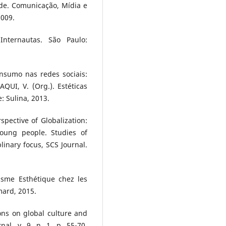
de. Comunicação, Mídia e
2009.
Internautas. São Paulo:
nsumo nas redes sociais:
QUI, V. (Org.). Estéticas
: Sulina, 2013.
pective of Globalization:
oung people. Studies of
linary focus, SCS Journal.
isme Esthétique chez les
imard, 2015.
ons on global culture and
al, v. 9, n. 1, p. 55-70,