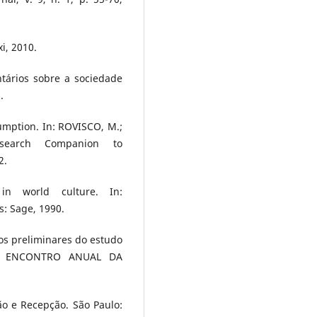
i, 2010.
tários sobre a sociedade
.
ption. In: ROVISCO, M.;
search Companion to
2.
in world culture. In:
s: Sage, 1990.
os preliminares do estudo
XIII ENCONTRO ANUAL DA
ão e Recepção. São Paulo: