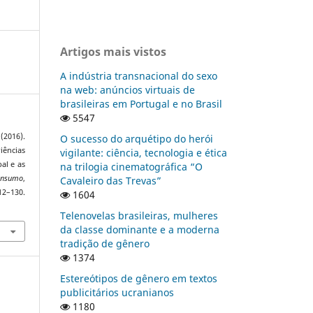
Artigos mais vistos
A indústria transnacional do sexo
na web: anúncios virtuais de
brasileiras em Portugal e no Brasil
5547
(2016).
O sucesso do arquétipo do herói
ências
vigilante: ciência, tecnologia e ética
al e as
na trilogia cinematográfica “O
onsumo
,
Cavaleiro das Trevas”
30.
1604
Telenovelas brasileiras, mulheres
da classe dominante e a moderna
tradição de gênero
1374
Estereótipos de gênero em textos
publicitários ucranianos
1180