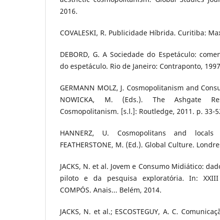
2016.
COVALESKI, R. Publicidade Híbrida. Curitiba: Max
DEBORD, G. A Sociedade do Espetáculo: comen
do espetáculo. Rio de Janeiro: Contraponto, 1997
GERMANN MOLZ, J. Cosmopolitanism and Consum
NOWICKA, M. (Eds.). The Ashgate Re
Cosmopolitanism. [s.l.]: Routledge, 2011. p. 33-5
HANNERZ, U. Cosmopolitans and locals 
FEATHERSTONE, M. (Ed.). Global Culture. Londre
JACKS, N. et al. Jovem e Consumo Midiático: dad
piloto e da pesquisa exploratória. In: X
COMPÓS. Anais... Belém, 2014.
JACKS, N. et al.; ESCOSTEGUY, A. C. Comunicaç