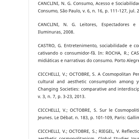
CANCLINI, N. G. Consumo, Acesso e Sociabilida
Consumo, São Paulo, v. 6, n. 16, p. 111-127, jul. 
CANCLINI, N. G. Leitores, Espectadores e 
Iluminuras, 2008.
CASTRO, G. Entretenimento, sociabilidade e co
cativando o consumidor-fã. In: ROCHA, R.; CASA
midiáticas e narrativas do consumo. Porto Alegre
CICCHELLI, V.; OCTOBRE, S. A Cosmopolitan Pers
cultural and aesthetic consumption among y
Changing Societies: comparative and interdiscip
v. 3, n. 7, p. 3-23, 2013.
CICCHELLI, V.; OCTOBRE, S. Sur le Cosmopolit
Jeunes. Le Débat. n. 183, p. 101-109, Paris: Gall
CICCHELLI, V.; OCTOBRE, S.; RIEGEL, V. Reflecti
aesthetic cosmopolitanism. Global Studies Journ