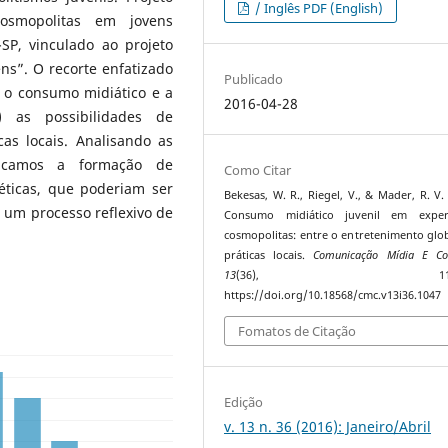
/ Inglês PDF (English)
cosmopolitas em jovens
-SP, vinculado ao projeto
ns”. O recorte enfatizado
Publicado
 o consumo midiático e a
2016-04-28
) as possibilidades de
as locais. Analisando as
ficamos a formação de
Como Citar
téticas, que poderiam ser
Bekesas, W. R., Riegel, V., & Mader, R. V. 
um processo reflexivo de
Consumo midiático juvenil em experi
cosmopolitas: entre o entretenimento glob
práticas locais.
Comunicação Mídia E C
13
(36), 112–1
https://doi.org/10.18568/cmc.v13i36.1047
Fomatos de Citação
Edição
v. 13 n. 36 (2016): Janeiro/Abril