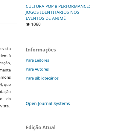
CULTURA POP e PERFORMANCE:
JOGOS IDENTITÁRIOS NOS
EVENTOS DE ANIMÊ
1060
vista
Informações
edem à
Para Leitores
cação,
Para Autores
mente
ommons
Para Bibliotecários
0), que
ptação
to da
Open Journal Systems
vista.
Edição Atual