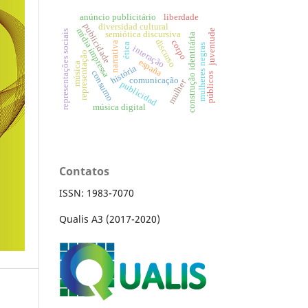
anúncio publicitário
liberdade
publicidade
diversidad cultural
mídia impressa
juventude
representações sociais
semiótica discursiva
construção identitária
discurso
corpo
narrativa
ética
mulheres negras
interação
representação
españa
música
história
consumo
públicos
comunicação
mulher
publicidad
música digital
Contatos
ISSN: 1983-7070
Qualis A3 (2017-2020)