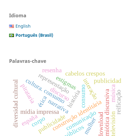
Idioma
English
Português (Brasil)
Palavras-chave
resenha
cabelos crespos
representação
estigmas
cultura. consumo
interação
publicidad
diversidad cultural
pirataria
música
consumo
discurso
história
semiótica discursiva
reificação
ética
narrativa
construção identitária
mídia impressa
comunicação
televisión
download
españa
publicidade
corpo
mulher
públicos