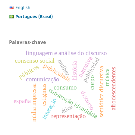
English
Português (Brasil)
Palavras-chave
linguagem e análise do discurso
narrativa
publicidad
consenso social
mulher
história
publicidade
públicos
semiótica discursiva
afrodescendentes
música
corpo
comunicação
mídia impressa
estigmas
consumo
construção identitária
discurso
interação
españa
ética
representação