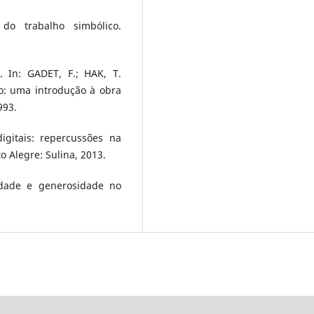
 do trabalho simbólico.
 In: GADET, F.; HAK, T.
so: uma introdução à obra
993.
igitais: repercussões na
o Alegre: Sulina, 2013.
vidade e generosidade no