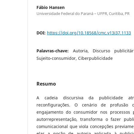
Fábio Hansen
Universidade Federal do Paraná – UFPR, Curitiba, PR
DOI:
https://doi.org/10.18568/cmc.v13i37.1133
Palavras-chave:
Autoria, Discurso publicitár
Sujeito-consumidor, Ciberpublicidade
Resumo
A cadeia discursiva da publicidade a
reconfigurações. O cenário de profusão 
engajamento do consumidor nos processos 
autorrepresentação, transforma o fazer publ
comunicacional que viola concepções previamen
elas a noção de autoria aplicada à public