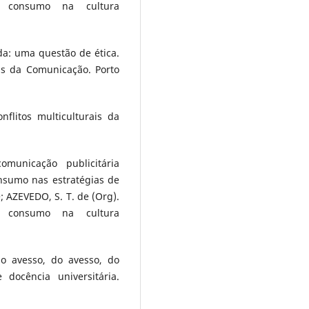
 e consumo na cultura
a: uma questão de ética.
as da Comunicação. Porto
flitos multiculturais da
municação publicitária
nsumo nas estratégias de
e; AZEVEDO, S. T. de (Org).
 e consumo na cultura
do avesso, do avesso, do
docência universitária.