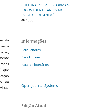
CULTURA POP e PERFORMANCE:
JOGOS IDENTITÁRIOS NOS
EVENTOS DE ANIMÊ
1060
vista
Informações
edem à
Para Leitores
cação,
Para Autores
mente
ommons
Para Bibliotecários
0), que
ptação
to da
Open Journal Systems
vista.
Edição Atual