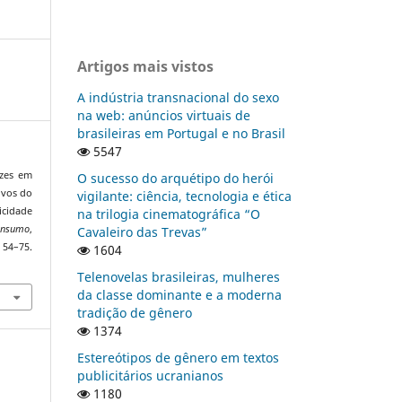
Artigos mais vistos
A indústria transnacional do sexo
na web: anúncios virtuais de
brasileiras em Portugal e no Brasil
5547
ozes em
O sucesso do arquétipo do herói
ivos do
vigilante: ciência, tecnologia e ética
idade
na trilogia cinematográfica “O
onsumo
,
Cavaleiro das Trevas”
5.
1604
Telenovelas brasileiras, mulheres
da classe dominante e a moderna
tradição de gênero
1374
Estereótipos de gênero em textos
publicitários ucranianos
1180