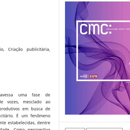
io, Criação publicitária,
travessa uma fase de
de vozes, mesclado ao
produtivos em busca de
icitário. É um fenômeno
te estabelecidas, dentre
idade. Como perspectiva