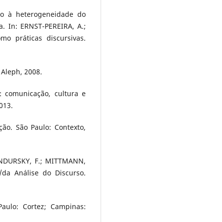
so à heterogeneidade do
a. In: ERNST-PEREIRA, A.;
mo práticas discursivas.
 Aleph, 2008.
 comunicação, cultura e
013.
o. São Paulo: Contexto,
 INDURSKY, F.; MITTMANN,
/da Análise do Discurso.
Paulo: Cortez; Campinas: