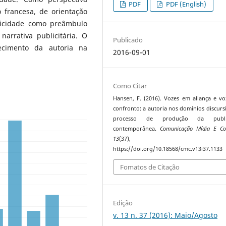
PDF
PDF (English)
 francesa, de orientação
licidade como preâmbulo
arrativa publicitária. O
Publicado
lecimento da autoria na
2016-09-01
Como Citar
Hansen, F. (2016). Vozes em aliança e v
confronto: a autoria nos domínios discurs
processo de produção da public
contemporânea.
Comunicação Mídia E C
13
(37), 54–7
https://doi.org/10.18568/cmc.v13i37.1133
Fomatos de Citação
Edição
v. 13 n. 37 (2016): Maio/Agosto