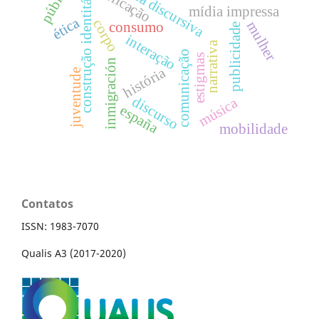
semiótica discursiva
reificação
construção identitária
mídia impressa
ética
corpo
mulher
consumo
publicidade
interação
narrativa
comunicação
estigmas
inmigración
história
juventude
discurso
música
españa
mobilidade
Contatos
ISSN: 1983-7070
Qualis A3 (2017-2020)