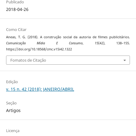
Publicado
2018-04-26
Como Citar
Aneas, T. G. (2018). A construção social da autoria de filmes publicitários.
Comunicação Mídia E Consumo
,
15
(42), 138–155.
https://doi.org/10.18568/cmc.v15i42.1322
Fomatos de Citação
Edição
v. 15 n. 42 (2018): JANEIRO/ABRIL
Seção
Artigos
Licença