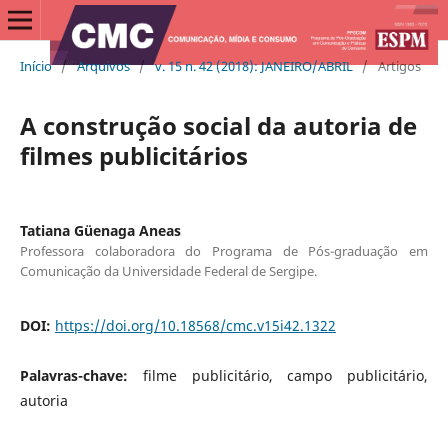
Início
/
Arquivos
/
v. 15 n. 42 (2018): JANEIRO/ABRIL
/
Artigos
A construção social da autoria de
filmes publicitários
Tatiana Güenaga Aneas
Professora colaboradora do Programa de Pós-graduação em
Comunicação da Universidade Federal de Sergipe.
DOI:
https://doi.org/10.18568/cmc.v15i42.1322
Palavras-chave:
filme publicitário, campo publicitário,
autoria