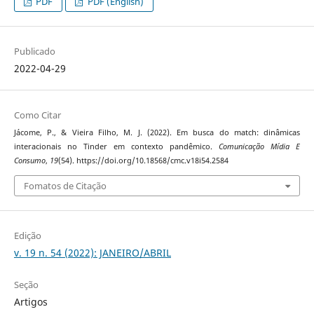
PDF
PDF (English)
Publicado
2022-04-29
Como Citar
Jácome, P., & Vieira Filho, M. J. (2022). Em busca do match: dinâmicas
interacionais no Tinder em contexto pandêmico.
Comunicação Mídia E
Consumo
,
19
(54). https://doi.org/10.18568/cmc.v18i54.2584
Fomatos de Citação
Edição
v. 19 n. 54 (2022): JANEIRO/ABRIL
Seção
Artigos