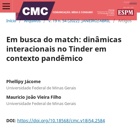
Início
/
Arquivos
/
v. 19 n. 54 (2022): JANEIRO/ABRIL
/
Artigos
Em busca do match: dinâmicas
interacionais no Tinder em
contexto pandêmico
Phellipy Jácome
Universidade Federal de Minas Gerais
Mauricio João Vieira Filho
Universidade Federal de Minas Gerais
DOI:
https://doi.org/10.18568/cmc.v18i54.2584