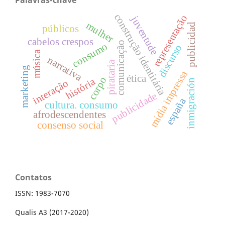
construção identitária
representação
juventude
mulher
publicidad
públicos
cabelos crespos
comunicação
consumo
discurso
música
narrativa
pirataria
marketing
mídia impressa
ética
corpo
história
interação
inmigración
publicidade
españa
cultura. consumo
afrodescendentes
consenso social
Contatos
ISSN: 1983-7070
Qualis A3 (2017-2020)