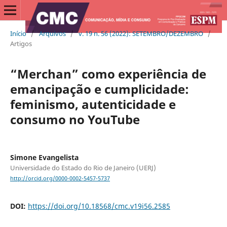
Início
/
Arquivos
/
v. 19 n. 56 (2022): SETEMBRO/DEZEMBRO
/
Artigos
“Merchan” como experiência de
emancipação e cumplicidade:
feminismo, autenticidade e
consumo no YouTube
Simone Evangelista
Universidade do Estado do Rio de Janeiro (UERJ)
http://orcid.org/0000-0002-5457-5737
DOI:
https://doi.org/10.18568/cmc.v19i56.2585