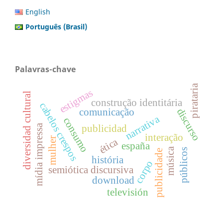
English
Português (Brasil)
Palavras-chave
pirataria
estigmas
diversidad cultural
construção identitária
cabelos crespos
discurso
comunicação
narrativa
consumo
publicidad
mídia impressa
interação
mulher
ética
españa
música
públicos
publicidade
história
corpo
semiótica discursiva
download
televisión