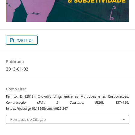
PORT PDF
Publicado
2013-01-02
Como Citar
Felinto, E. (2013). Crowdfunding: entre as Multidões e as Corporações.
Comunicação Mídia E Consumo
,
9
(26), 137–150.
https://doi.org/10.18568/cmc.v9i26.347
Fomatos de Citação