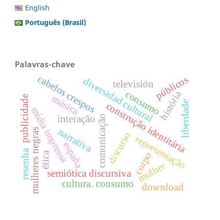
English
Português (Brasil)
Palavras-chave
cabelos crespos
públicos
diversidad cultural
televisión
história
consumo
música
publicidade
liberdade
construção identitária
mídia impressa
interação
comunicação
narrativa
mulheres negras
discurso
representação
españa
resenha
ética
corpo
mulher
semiótica discursiva
cultura. consumo
download