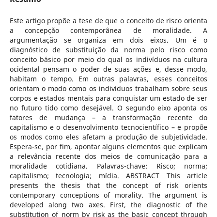
Este artigo propõe a tese de que o conceito de risco orienta
a concepção contemporânea de moralidade. A
argumentação se organiza em dois eixos. Um é o
diagnóstico de substituição da norma pelo risco como
conceito básico por meio do qual os indivíduos na cultura
ocidental pensam o poder de suas ações e, desse modo,
habitam o tempo. Em outras palavras, esses conceitos
orientam o modo como os indivíduos trabalham sobre seus
corpos e estados mentais para conquistar um estado de ser
no futuro tido como desejável. O segundo eixo aponta os
fatores de mudança – a transformação recente do
capitalismo e o desenvolvimento tecnocientífico – e propõe
os modos como eles afetam a produção de subjetividade.
Espera-se, por fim, apontar alguns elementos que explicam
a relevância recente dos meios de comunicação para a
moralidade cotidiana. Palavras-chave: Risco; norma;
capitalismo; tecnologia; mídia. ABSTRACT This article
presents the thesis that the concept of risk orients
contemporary conceptions of morality. The argument is
developed along two axes. First, the diagnostic of the
substitution of norm by risk as the basic concept through