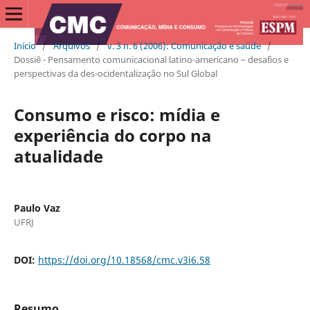
Início
/
Arquivos
/
v. 3 n. 6 (2006): Comunicação e saúde
/
Dossiê - Pensamento comunicacional latino-americano – desafios e
perspectivas da des-ocidentalização no Sul Global
Consumo e risco: mídia e
experiência do corpo na
atualidade
Paulo Vaz
UFRJ
DOI:
https://doi.org/10.18568/cmc.v3i6.58
Resumo