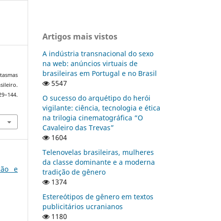
Artigos mais vistos
A indústria transnacional do sexo
na web: anúncios virtuais de
brasileiras em Portugal e no Brasil
ntasmas
5547
ileiro.
29–144.
O sucesso do arquétipo do herói
vigilante: ciência, tecnologia e ética
na trilogia cinematográfica “O
Cavaleiro das Trevas”
1604
Telenovelas brasileiras, mulheres
da classe dominante e a moderna
ção e
tradição de gênero
1374
Estereótipos de gênero em textos
publicitários ucranianos
1180