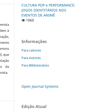
CULTURA POP e PERFORMANCE:
JOGOS IDENTITÁRIOS NOS
EVENTOS DE ANIMÊ
1060
vista
edem à
cação,
Informações
mente
ommons
Para Leitores
0), que
Para Autores
ptação
Para Bibliotecários
to da
vista.
Open Journal Systems
Edição Atual