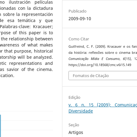
o ilustración películas
cionadas con la dictadura
Publicado
ón sobre la representación
2009-09-10
s de esa temática y que
alabras-clave: Kracauer;
rpose of this paper is to
 the relationship between
Como Citar
 awareness of what makes
Gutfreind, C. F. (2009). Kracauer e os fa
 that purpose, historical
da história: reflexões sobre o cinema bras
atorship will be analyzed.
Comunicação Mídia E Consumo
,
6
(15), 1
etic representations and
https://doi.org/10.18568/cmc.v6i15.149
 as savior of the cinema.
cation.
Fomatos de Citação
Edição
v. 6 n. 15 (2009): Comunica
Diversidade
Seção
Artigos