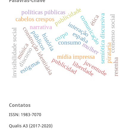
Palavras-chave
publicidade
políticas públicas
semiótica discursiva
ética
comunicação
consenso social
cabelos crespos
interação
narrativa
construção identitária
invisibilidade social
públicos
corpo
españa
história
consumo
mulher
música
pirataria
discurso
mídia impressa
publicidad
resenha
estigmas
juventude
liberdade
Contatos
ISSN: 1983-7070
Qualis A3 (2017-2020)