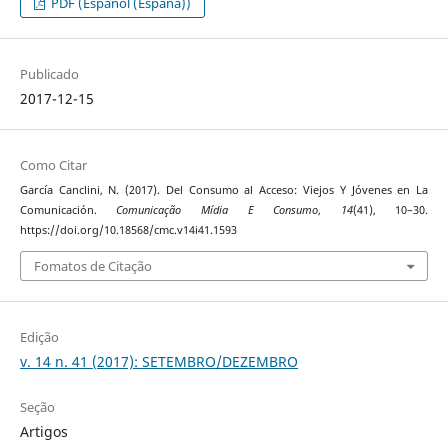
PDF (Español (España))
Publicado
2017-12-15
Como Citar
García Canclini, N. (2017). Del Consumo al Acceso: Viejos Y Jóvenes en La
Comunicación.
Comunicação Mídia E Consumo
,
14
(41), 10–30.
https://doi.org/10.18568/cmc.v14i41.1593
Fomatos de Citação
Edição
v. 14 n. 41 (2017): SETEMBRO/DEZEMBRO
Seção
Artigos