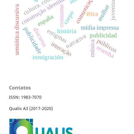
cultura. consumo
comunicação
construção identitária
juventude
mulher
semiótica discursiva
consumo
corpo
ética
españa
mídia impressa
publicidade
discurso
estigmas
história
publicidad
narrativa
públicos
música
interação
resenha
inmigración
Contatos
ISSN: 1983-7070
Qualis A3 (2017-2020)