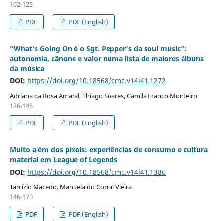
102-125
PDF
PDF (English)
“What’s Going On é o Sgt. Pepper’s da soul music”:
autonomia, cânone e valor numa lista de maiores álbuns
da música
DOI:
https://doi.org/10.18568/cmc.v14i41.1272
Adriana da Rosa Amaral, Thiago Soares, Camila Franco Monteiro
126-145
PDF
PDF (English)
Muito além dos pixels: experiências de consumo e cultura
material em League of Legends
DOI:
https://doi.org/10.18568/cmc.v14i41.1386
Tarcízio Macedo, Manuela do Corral Vieira
146-170
PDF
PDF (English)