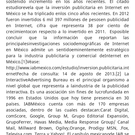
sostenido incremento en los años recientes. El citado
estudiorevela que la inversión publicitaria en Internet en
México se ha triplicado enlos cinco años recientes. En 2012
fueron invertidos 6 mil 397 millones de pesosen publicidad
en Internet, cifra que representa 38 por ciento de
crecimientocon respecto a lo invertido en 2011. Esposible
concluir que la información que reportan las
principalesinvestigaciones sociodemográficas de Internet
en México admite un sentidoeminentemente estratégico
para la industria publicitaria y comercial deInternet en
México.[1]Véase:
http://www.iabmexico.com/estudio/inversion.publicitaria.int
ernetFecha de consulta: 14 de agosto de 2013.[2] La
InteractiveAdvertising Bureau es el principal organismo a
nivel global que representa a laindustria de la publicidad
interactiva. Es una asociación sin fines de lucrofundada en
1996 en Estados Unidos que hoy tiene presencia en 30
países. IABMéxico cuenta con más de 170 empresas
asociadas, dentro de las cuales destacan:Carat Digital,
comScore, Google, Group M, Grupo Editorial Expansión,
GrupoFerrer, Havas Media, Media Response Group/ Canal
Mail, Millward Brown, Ogilvy,Orange, Prodigy MSN, .Fox,
Televisa.com, Terra y Yahoo!. El capítulo mexicanode IAB se