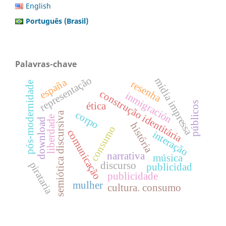
English
Português (Brasil)
Palavras-chave
representação
mídia impressa
españa
resenha
pós-modernidade
construção identitária
inmigración
públicos
ética
corpo
semiótica discursiva
liberdade
download
história
consumo
comunicação
interação
narrativa
música
pirataria
discurso
publicidad
publicidade
mulher
cultura. consumo