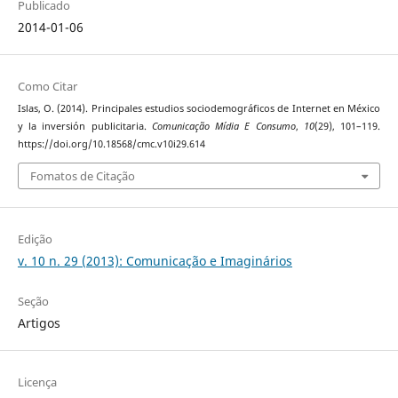
Publicado
2014-01-06
Como Citar
Islas, O. (2014). Principales estudios sociodemográficos de Internet en México
y la inversión publicitaria.
Comunicação Mídia E Consumo
,
10
(29), 101–119.
https://doi.org/10.18568/cmc.v10i29.614
Fomatos de Citação
Edição
v. 10 n. 29 (2013): Comunicação e Imaginários
Seção
Artigos
Licença