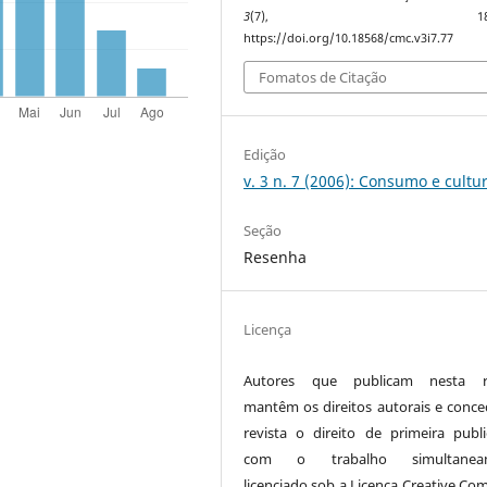
3
(7), 185–19
https://doi.org/10.18568/cmc.v3i7.77
Fomatos de Citação
Edição
v. 3 n. 7 (2006): Consumo e cultu
Seção
Resenha
Licença
Autores que publicam nesta re
mantêm os direitos autorais e conc
revista o direito de primeira publi
com o trabalho simultanea
licenciado sob a Licença Creative C