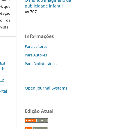
O mundo imaginário da
publicidade infantil
0), que
707
ptação
to da
vista.
Informações
Para Leitores
Para Autores
 do
Para Bibliotecários
 e
 e
Open Journal Systems
rtal
Edição Atual