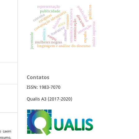
representação
públicos
publicidad
semiótica discursiva
publicidade
construção identitária
resenha
estigmas
discurso
consumo
história
comunicação
ética
mídia impressa
interação
narrativa
música
mulher
españa
juventude
corpo
mulheres negras
linguagem e análise do discurso
Contatos
ISSN: 1983-7070
Qualis A3 (2017-2020)
ho caem
onsumo
,