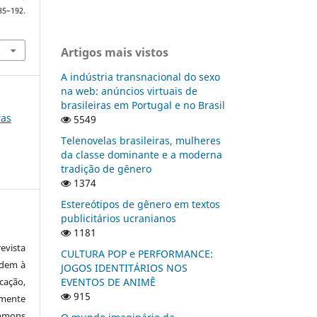
2.
Artigos mais vistos
A indústria transnacional do sexo
na web: anúncios virtuais de
brasileiras em Portugal e no Brasil
ras
5549
Telenovelas brasileiras, mulheres
da classe dominante e a moderna
tradição de gênero
1374
Estereótipos de gênero em textos
publicitários ucranianos
1181
vista
CULTURA POP e PERFORMANCE:
edem à
JOGOS IDENTITÁRIOS NOS
cação,
EVENTOS DE ANIMÊ
915
mente
ommons