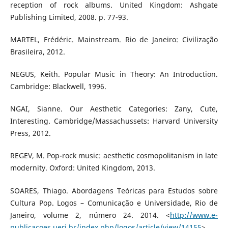
reception of rock albums. United Kingdom: Ashgate
Publishing Limited, 2008. p. 77-93.
MARTEL, Frédéric. Mainstream. Rio de Janeiro: Civilização
Brasileira, 2012.
NEGUS, Keith. Popular Music in Theory: An Introduction.
Cambridge: Blackwell, 1996.
NGAI, Sianne. Our Aesthetic Categories: Zany, Cute,
Interesting. Cambridge/Massachussets: Harvard University
Press, 2012.
REGEV, M. Pop-rock music: aesthetic cosmopolitanism in late
modernity. Oxford: United Kingdom, 2013.
SOARES, Thiago. Abordagens Teóricas para Estudos sobre
Cultura Pop. Logos – Comunicação e Universidade, Rio de
Janeiro, volume 2, número 24. 2014. <
http://www.e-
publicacoes.uerj.br/index.php/logos/article/view/14155
>.