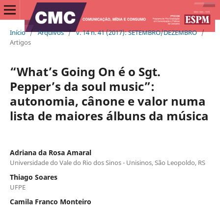
Início
/
Arquivos
/
v. 14 n. 41 (2017): SETEMBRO/DEZEMBRO
/
Artigos
“What’s Going On é o Sgt.
Pepper’s da soul music”:
autonomia, cânone e valor numa
lista de maiores álbuns da música
Adriana da Rosa Amaral
Universidade do Vale do Rio dos Sinos - Unisinos, São Leopoldo, RS
Thiago Soares
UFPE
Camila Franco Monteiro