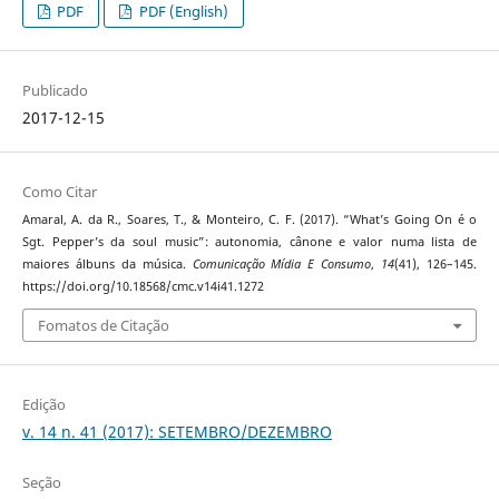
PDF
PDF (English)
Publicado
2017-12-15
Como Citar
Amaral, A. da R., Soares, T., & Monteiro, C. F. (2017). “What’s Going On é o
Sgt. Pepper’s da soul music”: autonomia, cânone e valor numa lista de
maiores álbuns da música.
Comunicação Mídia E Consumo
,
14
(41), 126–145.
https://doi.org/10.18568/cmc.v14i41.1272
Fomatos de Citação
Edição
v. 14 n. 41 (2017): SETEMBRO/DEZEMBRO
Seção