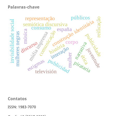
Palavras-chave
públicos
representação
reificação
construção identitária
invisibilidade social
semiótica discursiva
consumo
españa
música
comunicação
mídia impressa
mulheres negras
publicidade
corpo
discurso
narrativa
história
interação
juventude
mulher
ética
publicidad
estigmas
pirataria
televisión
Contatos
ISSN: 1983-7070