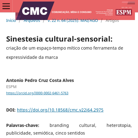
Início
/
Arquivos
/
v. 22 n. 64 (2025): MAI/AGO
/
Artigos
Sinestesia cultural-sensorial:
criação de um espaço-tempo mítico como ferramenta de
expressividade da marca
Antonio Pedro Cruz Costa Alves
ESPM
https://orcid.org/0000-0002-6461-5763
DOI:
https://doi.org/10.18568/cmc.v22i64.2975
Palavras-chave:
branding cultural, heterotopia,
publicidade, semiótica, cinco sentidos