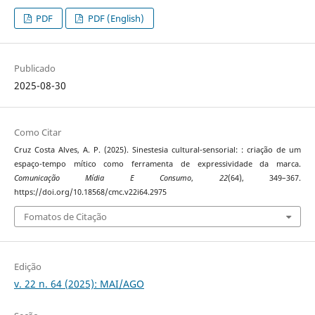
PDF
PDF (English)
Publicado
2025-08-30
Como Citar
Cruz Costa Alves, A. P. (2025). Sinestesia cultural-sensorial: : criação de um
espaço-tempo mítico como ferramenta de expressividade da marca.
Comunicação Mídia E Consumo
,
22
(64), 349–367.
https://doi.org/10.18568/cmc.v22i64.2975
Fomatos de Citação
Edição
v. 22 n. 64 (2025): MAI/AGO