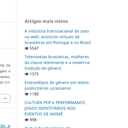
Artigos mais vistos
A indústria transnacional do sexo
na web: anúncios virtuais de
brasileiras em Portugal e no Brasil
5547
Telenovelas brasileiras, mulheres
da classe dominante e a moderna
14). Os
tradição de gênero
agem e
1375
mentos.
Estereótipos de gênero em textos
93–117.
publicitários ucranianos
1180
CULTURA POP e PERFORMANCE:
JOGOS IDENTITÁRIOS NOS
EVENTOS DE ANIMÊ
998
ção e