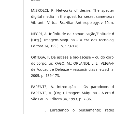
MISKOLCI, R. Networks of desire: The specte
digital media in the quest for secret same-sex r
Vibrant – Virtual Brazilian Anthropology, v. 10, n.
NEGRI, A. Infinitude da comunicação/Finitude d
(Org.). Imagem-Máquina – A era das tecnologia
Editora 34, 1993. p. 173-176.
ORTEGA, F. Da ascese à bio-ascese – ou do cor
do corpo. In: RAGO, M.; ORLANDI, L. L.; VEIGA-
de Foucault e Deleuze – ressonâncias nietzschia
2005. p. 139-173.
PARENTE, A. Introdução – Os paradoxos d
PARENTE, A. (Org.). Imagem-Máquina – A era da
São Paulo: Editora 34, 1993. p. 7-36.
_________. Enredando o pensamento: red