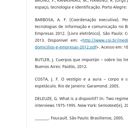
BRUNO, F.; KANASHIRO, M.; FIRMINO, R. (Orgs.). 
espaço, tecnologia e identificação. Porto Alegre:
BARBOSA, A. F. (Coordenação executiva). P
tecnologias de informação e comunicação no Bra
Empresas 2012. [Livro eletrônico]. São Paulo: C
2013. Disponível em: <
http://www.cgi.br/medi
domicilios-e-empresas-2012.pdf
>. Acesso em: 10
BUTLER, J. Cuerpos que importán – sobre los lim
Buenos Aires: Paidós, 2012.
COSTA, J. F. O vestígio e a aura – corpo e
espetáculo. Rio de Janeiro: Garamond. 2005.
DELEUZE, G. What is a dispositif? In: Two regim
interviews 1975-1995. New York: Semiotext(e), 20
________. Foucault. São Paulo: Brasiliense, 2005.