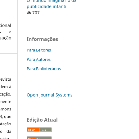
O mundo imaginário da
publicidade infantil
707
ional
ios e
zação
Informações
Para Leitores
Para Autores
Para Bibliotecários
vista
edem à
cação,
Open Journal Systems
mente
ommons
0), que
Edição Atual
ptação
to da
vista.