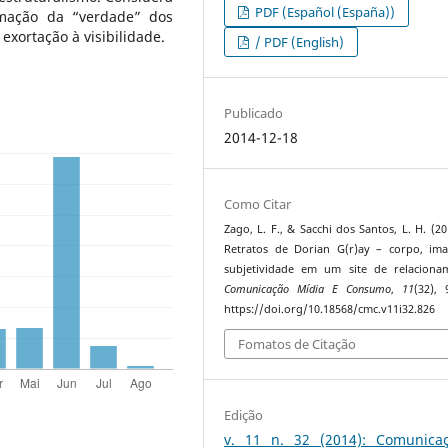
PDF (Español (España))
imação da “verdade” dos
exortação à visibilidade.
/ PDF (English)
Publicado
2014-12-18
Como Citar
Zago, L. F., & Sacchi dos Santos, L. H. (20
Retratos de Dorian G(r)ay – corpo, im
subjetividade em um site de relaciona
Comunicação Mídia E Consumo
,
11
(32), 
https://doi.org/10.18568/cmc.v11i32.826
Fomatos de Citação
Edição
v. 11 n. 32 (2014): Comunica