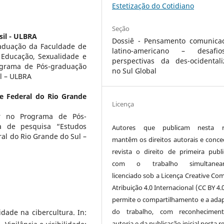
Estetização do Cotidiano
Seção
sil - ULBRA
Dossiê - Pensamento comunicac
aduação da Faculdade de
latino-americano – desaf
Educação, Sexualidade e
perspectivas da des-ocidentali
ograma de Pós-graduação
no Sul Global
l – ULBRA
e Federal do Rio Grande
Licença
r no Programa de Pós-
a de pesquisa “Estudos
Autores que publicam nesta re
al do Rio Grande do Sul –
mantêm os direitos autorais e conc
revista o direito de primeira publi
com o trabalho simultanea
licenciado sob a Licença Creative C
Atribuição 4.0 Internacional (CC BY 4.
permite o compartilhamento e a ada
do trabalho, com reconhecimen
dade na cibercultura. In:
autoria e da publicação inicial nesta re