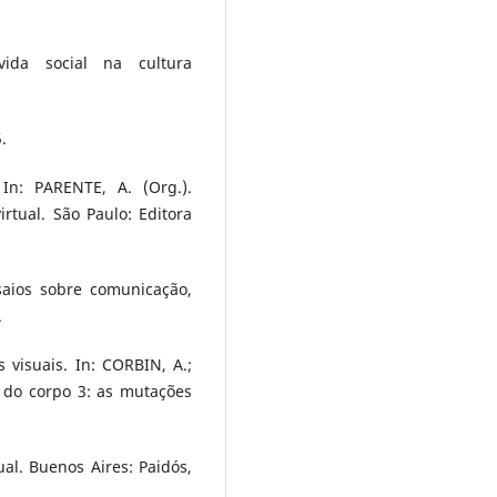
ida social na cultura
.
In: PARENTE, A. (Org.).
tual. São Paulo: Editora
aios sobre comunicação,
.
 visuais. In: CORBIN, A.;
a do corpo 3: as mutações
al. Buenos Aires: Paidós,