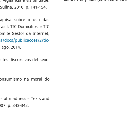
Vigilância e visibilidade:
 Sulina, 2010. p. 141-154.
esquisa sobre o uso das
sil: TIC Domicílios e TIC
omitê Gestor da Internet,
a/docs/publicacoes/2/tic-
 ago. 2014.
ites discursivos del sexo.
 consumismo na moral do
es of madness – Texts and
07. p. 343-342.