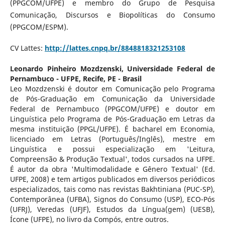
(PPGCOM/UFPE) e membro do Grupo de Pesquisa
Comunicação, Discursos e Biopolíticas do Consumo
(PPGCOM/ESPM).
CV Lattes:
http://lattes.cnpq.br/8848818321253108
Leonardo Pinheiro Mozdzenski,
Universidade Federal de
Pernambuco - UFPE, Recife, PE - Brasil
Leo Mozdzenski é doutor em Comunicação pelo Programa
de Pós-Graduação em Comunicação da Universidade
Federal de Pernambuco (PPGCOM/UFPE) e doutor em
Linguística pelo Programa de Pós-Graduação em Letras da
mesma instituição (PPGL/UFPE). É bacharel em Economia,
licenciado em Letras (Português/Inglês), mestre em
Linguística e possui especialização em 'Leitura,
Compreensão & Produção Textual', todos cursados na UFPE.
É autor da obra 'Multimodalidade e Gênero Textual' (Ed.
UFPE, 2008) e tem artigos publicados em diversos periódicos
especializados, tais como nas revistas Bakhtiniana (PUC-SP),
Contemporânea (UFBA), Signos do Consumo (USP), ECO-Pós
(UFRJ), Veredas (UFJF), Estudos da Língua(gem) (UESB),
Ícone (UFPE), no livro da Compós, entre outros.