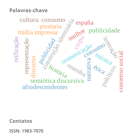
Palavras-chave
cultura. consumo
construção identitária
españa
pirataria
publicidade
mulher
mídia impressa
corpo
interação
reificação
publicidad
representação
consumo
comunicação
consenso social
música
discurso
narrativa
resenha
ética
história
públicos
semiótica discursiva
afrodescendentes
Contatos
ISSN: 1983-7070