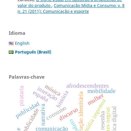
valor do produto
,
Comunicação Mídia e Consumo: v. 8
n. 21 (2011): Comunicação e esporte
Idioma
English
Português (Brasil)
Palavras-chave
afrodescendentes
música
interação
pirataria
mobilidade
españa
história
construção identitária
mulher
mídia impressa
publicidad
narrativa
consumo
discurso
música digital
mulheres negras
publicidade
resenha
corpo
comunicação