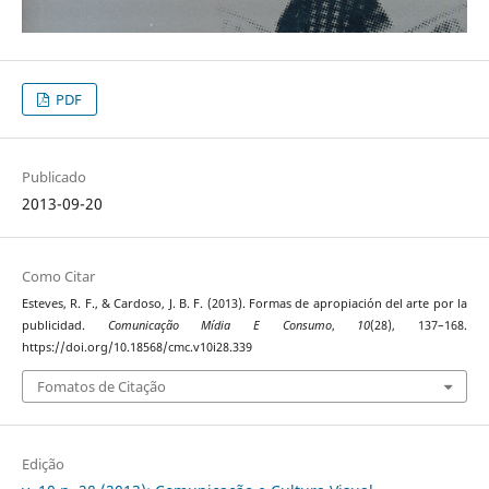
PDF
Publicado
2013-09-20
Como Citar
Esteves, R. F., & Cardoso, J. B. F. (2013). Formas de apropiación del arte por la
publicidad.
Comunicação Mídia E Consumo
,
10
(28), 137–168.
https://doi.org/10.18568/cmc.v10i28.339
Fomatos de Citação
Edição