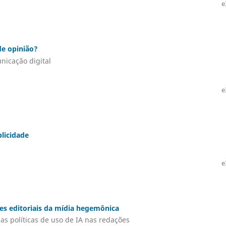
e
 de opinião?
nicação digital
e
blicidade
e
rizes editoriais da mídia hegemônica
as políticas de uso de IA nas redações