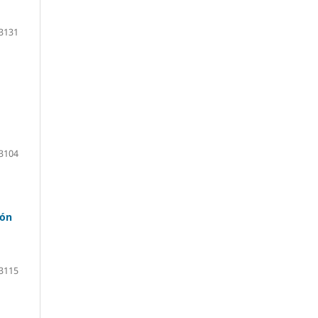
3131
3104
ión
3115