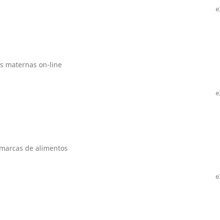
e
s maternas on-line
e
marcas de alimentos
e