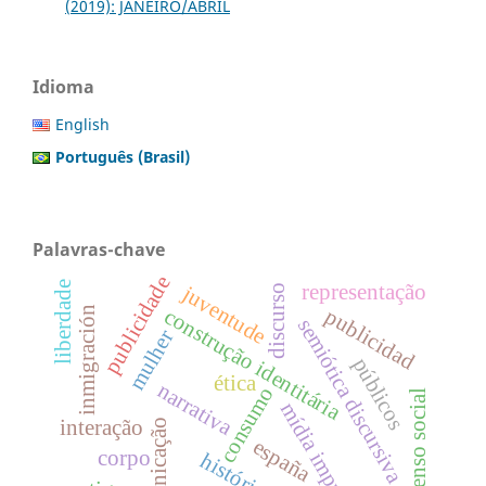
(2019): JANEIRO/ABRIL
Idioma
English
Português (Brasil)
Palavras-chave
publicidade
liberdade
representação
juventude
discurso
inmigración
publicidad
construção identitária
semiótica discursiva
mulher
públicos
ética
narrativa
consumo
consenso social
mídia impressa
interação
comunicação
españa
corpo
história