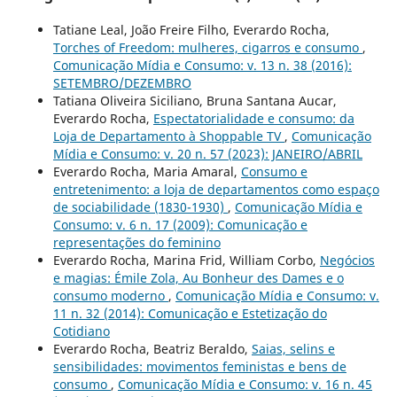
Tatiane Leal, João Freire Filho, Everardo Rocha,
Torches of Freedom: mulheres, cigarros e consumo
,
Comunicação Mídia e Consumo: v. 13 n. 38 (2016):
SETEMBRO/DEZEMBRO
Tatiana Oliveira Siciliano, Bruna Santana Aucar,
Everardo Rocha,
Espectatorialidade e consumo: da
Loja de Departamento à Shoppable TV
,
Comunicação
Mídia e Consumo: v. 20 n. 57 (2023): JANEIRO/ABRIL
Everardo Rocha, Maria Amaral,
Consumo e
entretenimento: a loja de departamentos como espaço
de sociabilidade (1830-1930)
,
Comunicação Mídia e
Consumo: v. 6 n. 17 (2009): Comunicação e
representações do feminino
Everardo Rocha, Marina Frid, William Corbo,
Negócios
e magias: Émile Zola, Au Bonheur des Dames e o
consumo moderno
,
Comunicação Mídia e Consumo: v.
11 n. 32 (2014): Comunicação e Estetização do
Cotidiano
Everardo Rocha, Beatriz Beraldo,
Saias, selins e
sensibilidades: movimentos feministas e bens de
consumo
,
Comunicação Mídia e Consumo: v. 16 n. 45