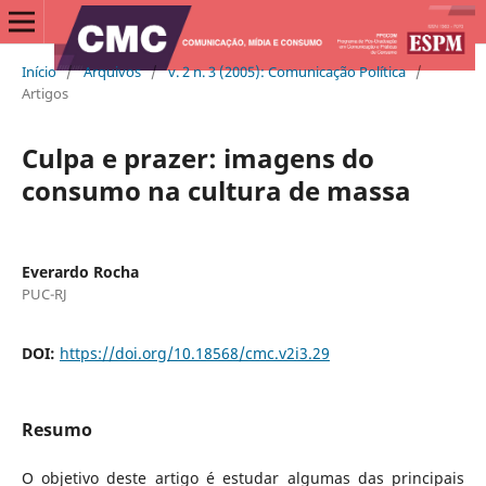
Início
/
Arquivos
/
v. 2 n. 3 (2005): Comunicação Política
/
Artigos
Culpa e prazer: imagens do
consumo na cultura de massa
Everardo Rocha
PUC-RJ
DOI:
https://doi.org/10.18568/cmc.v2i3.29
Resumo
O objetivo deste artigo é estudar algumas das principais