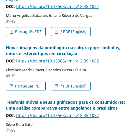
DOI:
https://doi.org/10.18568/cmc.v12i35.1054
Maria Angélica Zubaran, Juliana Ribeiro de Vargas
31-48
Português PDF
/ PDF (English)
Novas imagens da pombagira na cultura pop: símbolos,
mitos e estereótipos em circulação
DOI:
https://doi.org/10.18568/cmc.v12i35.1082
Florence Marie Dravet, Leandro Bessa Oliveira
49-70
Português PDF
/ PDF (English)
Telefonia móvel e seus significados para os consumidores:
uma análise comparativa entre angolanos e brasileiros
DOI:
https://doi.org/10.18568/cmc.v12i35.1032
Silvio Koiti Sato
71-88