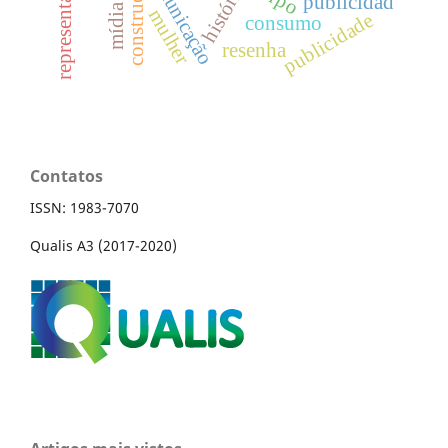
comunicação
história
publicidad
mulher
publicidade
consumo
resenha
Contatos
ISSN: 1983-7070
Qualis A3 (2017-2020)